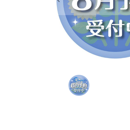
レンタル
景品・玩具・文具
販促用カプセルトイ
よくあるご質問
ご利用ガイド
06-6282-7659