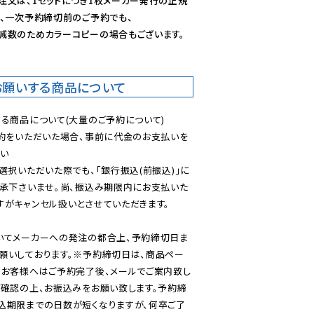
注文は、1セットにつき1枚メーカー発行の正規
、一次予約締切前のご予約でも、

減数のためカラーコピーの場合もございます。
お願いする商品について
る商品について(大量のご予約について)

予約をいただいた場合、事前に代金のお支払いを
い

選択いただいた際でも、「銀行振込(前振込)」に
了承下さいませ。尚、振込み期限内にお支払いた
がキャンセル扱いとさせていただきます。

いてメーカーへの発注の都合上、予約締切日ま
願いしております。※予約締切日は、商品ペー
のお客様へはご予約完了後、メールでご案内致し
ご確認の上、お振込みをお願い致します。予約締
込期限までの日数が短くなりますが、何卒ご了