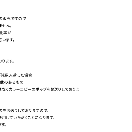
の販売ですので

せん。

比率が

います。

ります。

減数入荷した場合

載のあるもの

はなくカラーコピーのポップをお送りしておりま
のをお送りしておりますので、

用していただくことになります。

す。