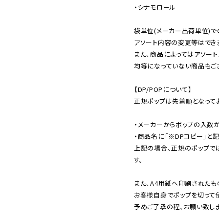
・シナモロール

袋単位(メーカー出荷単位)で
アソート内容の変更等はできま
また、商品によってはアソート
均等になっていない商品もござ
【DP/POPについて】

正規ポップは先着順となってお
・メーカーからポップの入数が
・商品名に「※DPコピー」と記
上記の場合、正規のポップで
す。

また、A4用紙へ印刷されたも
お客様自身でポップを切って使
予めご了承の程、お願い致しま