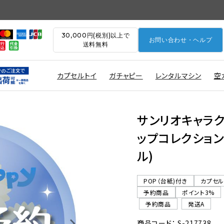
30,000円(税別)以上で
お問い合わせ・ヘルプ
送料無料
カプセルトイ
ガチャピー
レンタルマシン
空
サンリオキャラ
ップコレクション
ル)
POP（台紙)付き
カプセ
予約商品
ポイント3%
予約商品
発送A
商品コード： S-217738