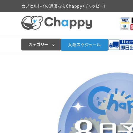
カプセルトイの通販ならChappy（チャッピー）
カテゴリー
入荷スケジュール
ログイン
会員登録
入荷スケジュールをチェック
カプセルトイマシン本体
カプセルトイ
販促用空カプセル