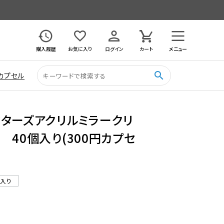
購入履歴
お気に入り
ログイン
カート
メニュー
search
カプセル
クターズアクリルミラークリ
 40個入り(300円カプセ
ル入り