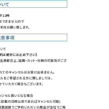
ついて
午12時
できませんので

約をお願い致します。
注意事項
予約は絶対にお止め下さい】
生産都合上、延期・カット・分納の可能性がござ
れてのキャンセルはお受け出来ません。

ルをご希望される方に関しましては、

ていただく場合もございます。

ャンセル扱いとなる場合

に記載の日時以前であればキャンセル可能)

荷数減数でご予約いただいた商品が当社でご用