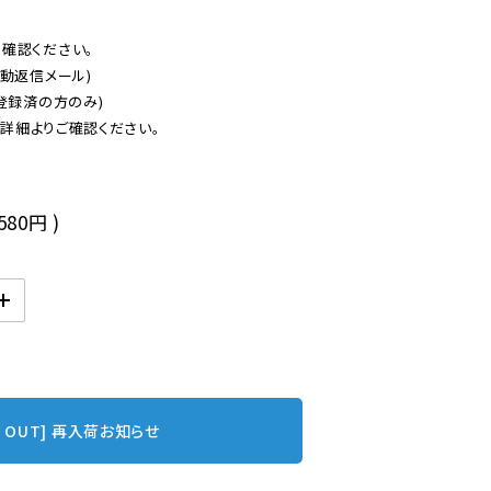
認ください。

動返信メール)

登録済の方のみ)

後
,580円
)
D OUT] 再入荷お知らせ