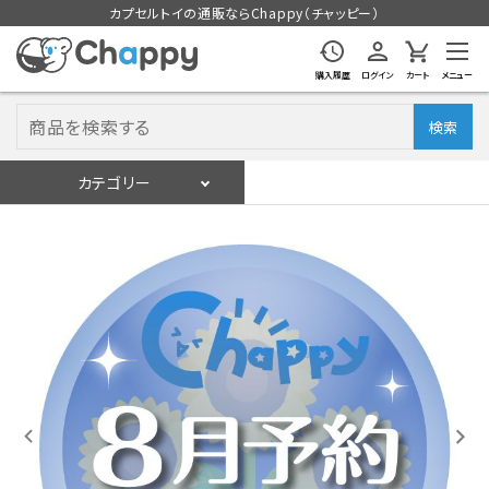
カプセルトイの通販ならChappy（チャッピー）
購入履歴
ログイン
カート
メニュー
検索
カテゴリー
入荷スケジュール
ログイン
会員登録
入荷スケジュールをチェック
カプセルトイマシン本体
カプセルトイ
販促用空カプセル