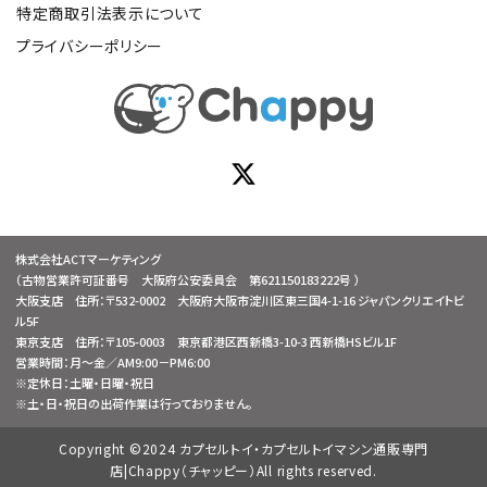
特定商取引法表示について
プライバシーポリシー
株式会社ACTマーケティング
（古物営業許可証番号 大阪府公安委員会 第621150183222号 ）
大阪支店 住所：〒532-0002 大阪府大阪市淀川区東三国4-1-16 ジャパンクリエイトビ
ル5F
東京支店 住所：〒105-0003 東京都港区西新橋3-10-3 西新橋HSビル1F
営業時間：月～金／AM9:00－PM6:00
※定休日：土曜・日曜・祝日
※土・日・祝日の出荷作業は行っておりません。
Copyright ©2024 カプセルトイ・カプセルトイマシン通販専門
店|Chappy（チャッピー）All rights reserved.