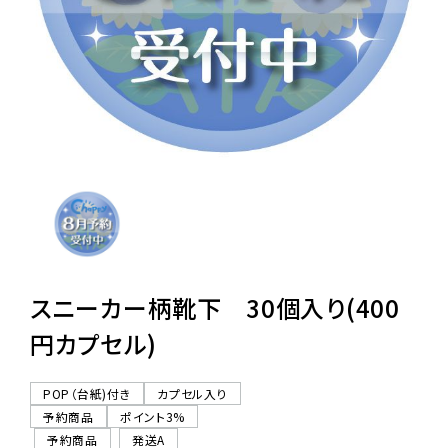
レンタル
景品・玩具・文具
販促用カプセルトイ
よくあるご質問
ご利用ガイド
スニーカー柄靴下 30個入り(400
円カプセル)
06-6282-7659
POP（台紙)付き
カプセル入り
予約商品
ポイント3%
予約商品
発送A