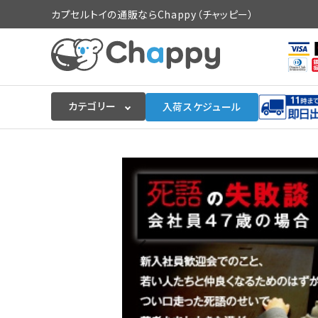
カプセルトイの通販ならChappy（チャッピー）
カテゴリー
入荷スケジュール
ログイン
会員登録
入荷スケジュールをチェック
カプセルトイマシン本体
カプセルトイ
販促用空カプセル