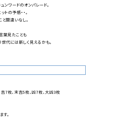
ュンワードのオンパレード。

トの予感・・。

と間違いなし。

葉見たことも

世代には新しく見えるかも。

吉7枚、末吉5枚、凶7枚、大凶3枚

す。
