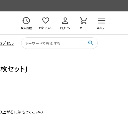
購入履歴
お気に入り
ログイン
カート
メニュー
search
カプセル
8枚セット)
り上がるにはもってこいの
