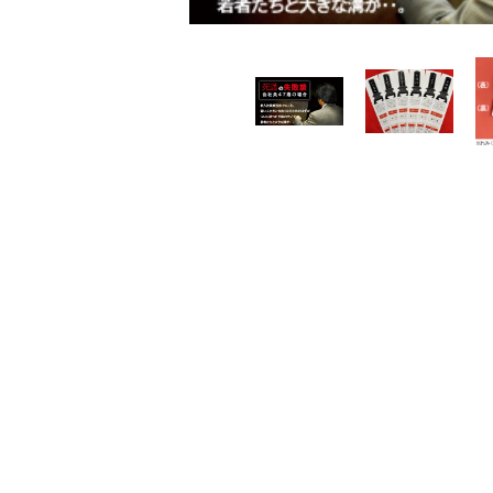
レンタル
景品・玩具・文具
販促用カプセルトイ
よくあるご質問
ご利用ガイド
06-6282-7659