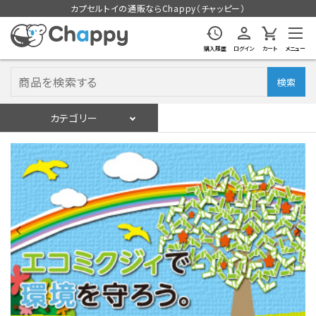
カプセルトイの通販ならChappy（チャッピー）
購入履歴
ログイン
カート
メニュー
検索
カテゴリー
入荷スケジュール
ログイン
会員登録
入荷スケジュールをチェック
カプセルトイマシン本体
カプセルトイ
販促用空カプセル