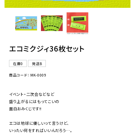
レンタル
景品・玩具・文具
販促用カプセルトイ
エコミクジィ36枚セット
在庫0
発送B
よくあるご質問
商品コード： MK-0009
ご利用ガイド
イベント・二次会などなど

盛り上がるにはもってこいの

面白おみくじです!!

06-6282-7659
エコは地球に優しいって言うけど、

いったい何をすればいいんだろう…。
