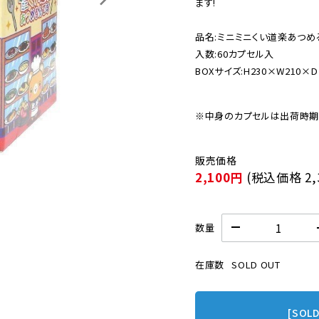
ます!

品名:ミニミニくい道楽あつめる
入数:60カプセル入

BOXサイズ:H230×W210×D
※中身のカプセルは出荷時期
2,100円
(税込価格
2
数量
在庫数
SOLD OUT
[SOL