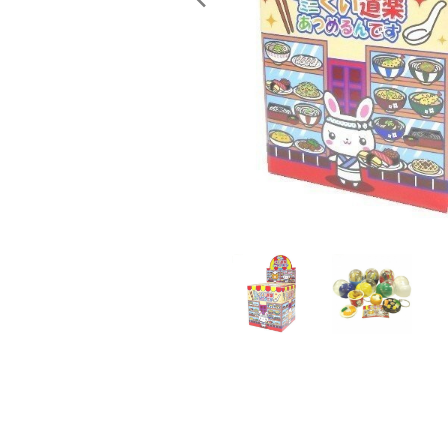
レンタル
景品・玩具・文具
販促用カプセルトイ
よくあるご質問
ご利用ガイド
06-6282-7659