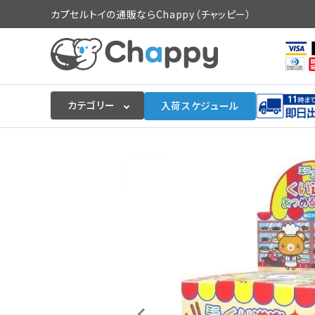
カプセルトイの通販ならChappy（チャッピー）
カテゴリー
入荷スケジュール
ログイン
会員登録
入荷スケジュールをチェック
カプセルトイマシン本体
カプセルトイ
販促用空カプセル