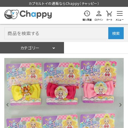
カプセルトイの通販ならChappy（チャッピー）
購入履歴
ログイン
カート
メニュー
検索
カテゴリー
入荷スケジュール
ログイン
会員登録
入荷スケジュールをチェック
カプセルトイマシン本体
カプセルトイ
販促用空カプセル