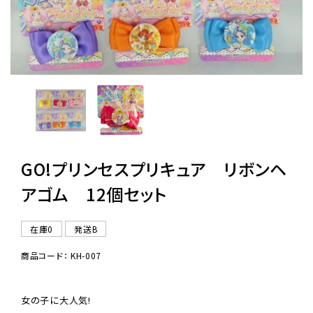
レンタル
景品・玩具・文具
販促用カプセルトイ
GO!プリンセスプリキュア リボンヘ
よくあるご質問
アゴム 12個セット
ご利用ガイド
在庫0
発送B
商品コード： KH-007
06-6282-7659
女の子に大人気!
