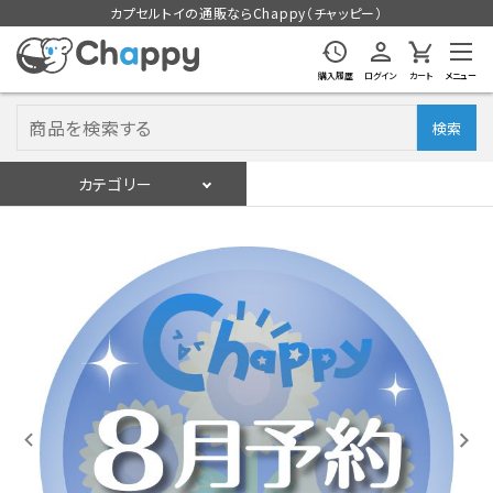
カプセルトイの通販ならChappy（チャッピー）
購入履歴
ログイン
カート
メニュー
検索
カテゴリー
入荷スケジュール
ログイン
会員登録
入荷スケジュールをチェック
カプセルトイマシン本体
カプセルトイ
販促用空カプセル