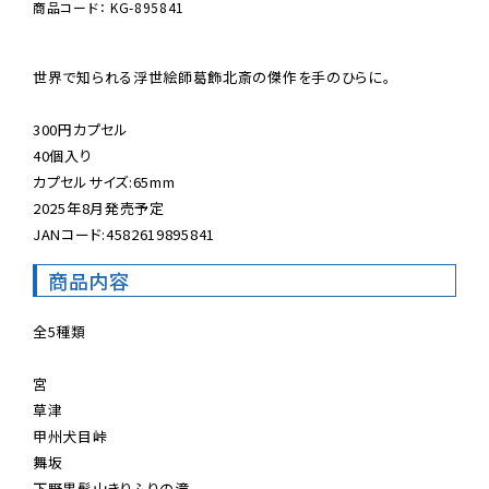
商品コード： KG-895841
世界で知られる浮世絵師葛飾北斎の傑作を手のひらに。

300円カプセル

40個入り

カプセルサイズ:65mm

2025年8月発売予定

JANコード:4582619895841
商品内容
全5種類

宮

草津

甲州犬目峠

舞坂

下野黒髭山きりふりの滝
