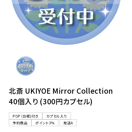
レンタル
景品・玩具・文具
販促用カプセルトイ
よくあるご質問
ご利用ガイド
北斎 UKIYOE Mirror Collection
40個入り (300円カプセル)
06-6282-7659
POP（台紙)付き
カプセル入り
予約商品
ポイント3%
発送A