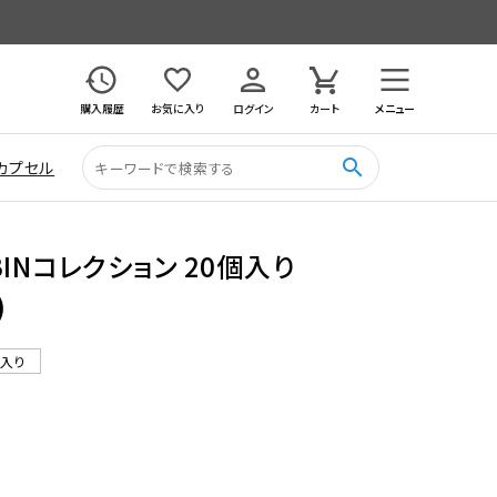
購入履歴
お気に入り
ログイン
カート
メニュー
search
カプセル
EBINコレクション 20個入り
)
ル入り