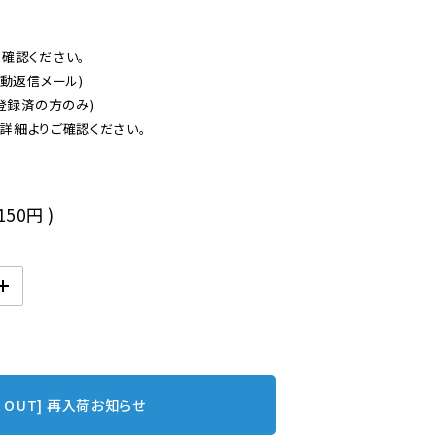
認ください。

動返信メール)

登録済の方のみ)

後
,150円
)
D OUT] 再入荷お知らせ