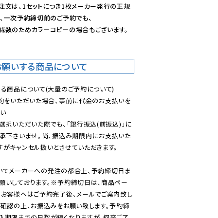
注文は、1セットにつき1枚メーカー発行の正規
、一次予約締切前のご予約でも、

減数のためカラーコピーの場合もございます。
お願いする商品について
る商品について(大量のご予約について)

予約をいただいた場合、事前に代金のお支払いを
い

選択いただいた際でも、「銀行振込(前振込)」に
了承下さいませ。尚、振込み期限内にお支払いた
がキャンセル扱いとさせていただきます。

いてメーカーへの発注の都合上、予約締切日ま
願いしております。※予約締切日は、商品ペー
のお客様へはご予約完了後、メールでご案内致し
ご確認の上、お振込みをお願い致します。予約締
込期限までの日数が短くなりますが、何卒ご了