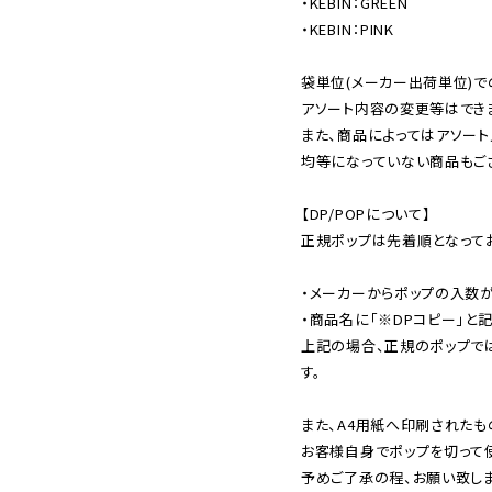
・KEBIN：GREEN

・KEBIN：PINK

袋単位(メーカー出荷単位)で
アソート内容の変更等はできま
また、商品によってはアソート
均等になっていない商品もござ
【DP/POPについて】

正規ポップは先着順となってお
・メーカーからポップの入数が
・商品名に「※DPコピー」と記
上記の場合、正規のポップで
す。

また、A4用紙へ印刷されたも
お客様自身でポップを切って使
予めご了承の程、お願い致しま