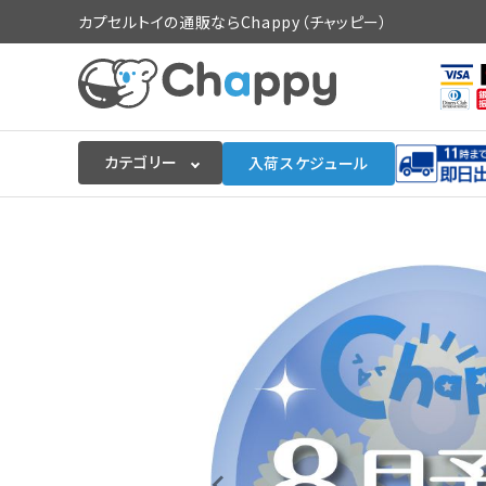
カプセルトイの通販ならChappy（チャッピー）
カテゴリー
入荷スケジュール
ログイン
会員登録
入荷スケジュールをチェック
カプセルトイマシン本体
カプセルトイ
販促用空カプセル