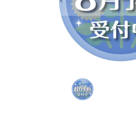
レンタル
景品・玩具・文具
販促用カプセルトイ
よくあるご質問
ご利用ガイド
06-6282-7659