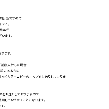
の販売ですので

せん。

比率が

います。

ります。

減数入荷した場合

載のあるもの

はなくカラーコピーのポップをお送りしておりま
のをお送りしておりますので、

用していただくことになります。

す。