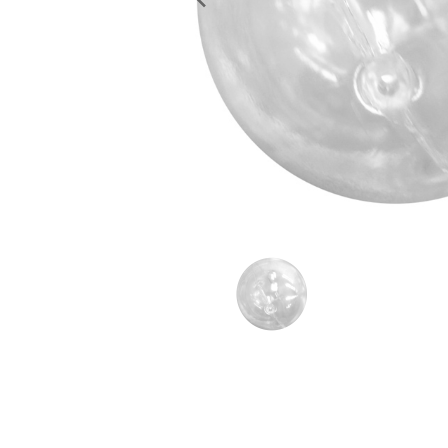
レンタル
景品・玩具・文具
販促用カプセルトイ
よくあるご質問
ご利用ガイド
06-6282-7659