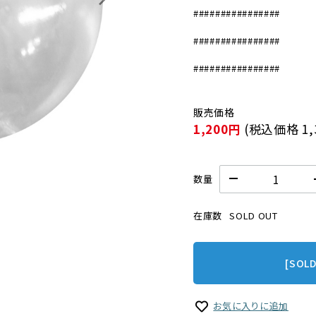
################
################
################
1,200円
(税込価格
1
数量
在庫数
SOLD OUT
[SOL
お気に入りに追加