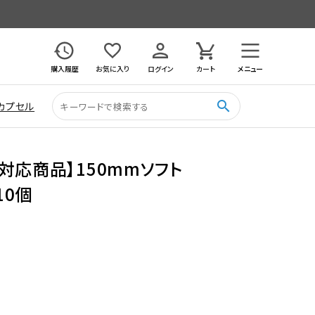
購入履歴
お気に入り
ログイン
カート
メニュー
search
カプセル
対応商品】150mmソフト
10個