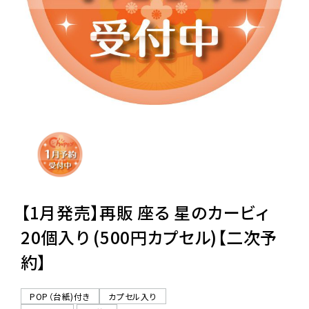
レンタル
景品・玩具・文具
販促用カプセルトイ
よくあるご質問
ご利用ガイド
【1月発売】再販 座る 星のカービィ
20個入り (500円カプセル)【二次予
約】
06-6282-7659
POP（台紙)付き
カプセル入り