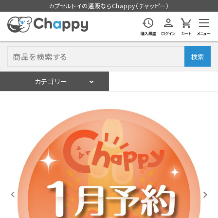
カプセルトイの通販ならChappy（チャッピー）
購入履歴
ログイン
カート
メニュー
検索
カテゴリー
入荷スケジュール
ログイン
会員登録
入荷スケジュールをチェック
カプセルトイマシン本体
カプセルトイ
販促用空カプセル