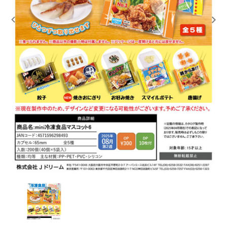
レンタル
景品・玩具・文具
販促用カプセルトイ
よくあるご質問
ご利用ガイド
06-6282-7659