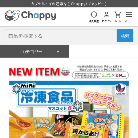
カプセルトイの通販ならChappy（チャッピー）
購入履歴
ログイン
カート
メニュー
検索
カテゴリー
入荷スケジュール
ログイン
会員登録
入荷スケジュールをチェック
カプセルトイマシン本体
カプセルトイ
販促用空カプセル