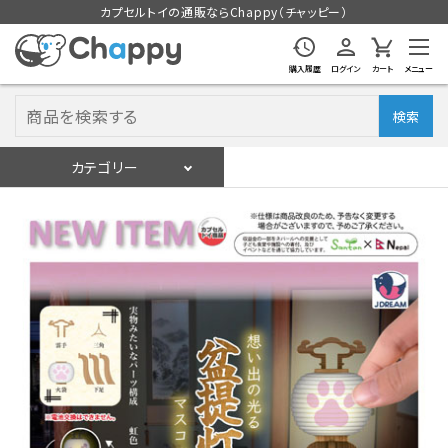
カプセルトイの通販ならChappy（チャッピー）
購入履歴
ログイン
カート
メニュー
検索
カテゴリー
入荷スケジュール
ログイン
会員登録
入荷スケジュールをチェック
カプセルトイマシン本体
カプセルトイ
販促用空カプセル