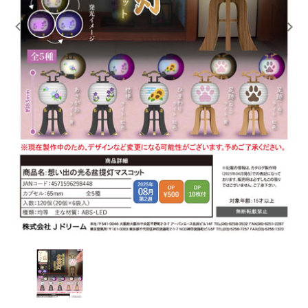
レンタル
景品・玩具・文具
販促用カプセルトイ
よくあるご質問
ご利用ガイド
06-6282-7659