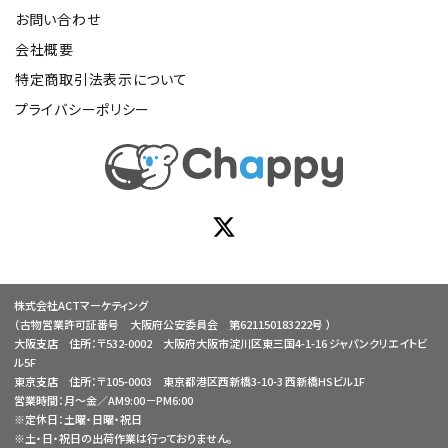
お問い合わせ
会社概要
特定商取引法表示について
プライバシーポリシー
株式会社ACTマーケティング
（古物営業許可証番号 大阪府公安委員会 第621150183222号 ）
大阪支店 住所：〒532-0002 大阪府大阪市淀川区東三国4-1-16 ジャパンクリエイトビ
ル5F
東京支店 住所：〒105-0003 東京都港区西新橋3-10-3 西新橋HSビル1F
営業時間：月～金／AM9:00－PM6:00
※定休日：土曜・日曜・祝日
※土・日・祝日の出荷作業は行っておりません。