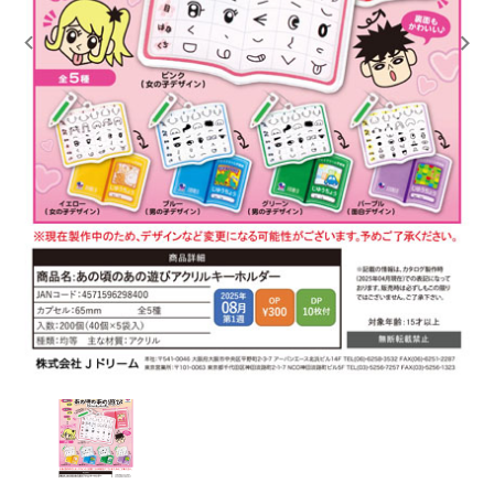
レンタル
景品・玩具・文具
販促用カプセルトイ
よくあるご質問
ご利用ガイド
06-6282-7659