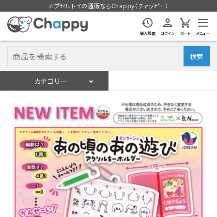
カプセルトイの通販ならChappy（チャッピー）
購入履歴
ログイン
カート
メニュー
検索
カテゴリー
入荷スケジュール
ログイン
会員登録
入荷スケジュールをチェック
カプセルトイマシン本体
カプセルトイ
販促用空カプセル