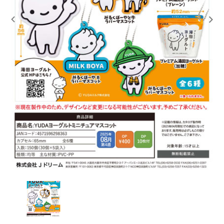
レンタル
景品・玩具・文具
販促用カプセルトイ
よくあるご質問
ご利用ガイド
06-6282-7659