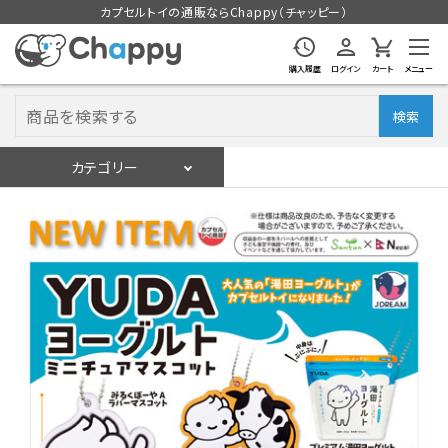
カプセルトイの通販ならChappy（チャッピー）
購入履歴
ログイン
カート
メニュー
検索
カテゴリー
入荷スケジュール
ログイン
会員登録
入荷スケジュールをチェック
カプセルトイマシン本体
カプセルトイ
販促用空カプセル