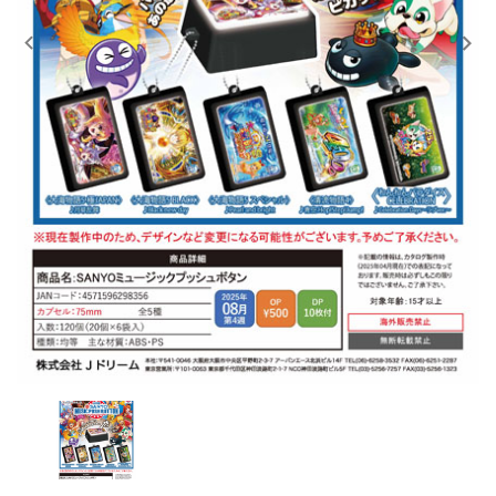
レンタル
景品・玩具・文具
販促用カプセルトイ
よくあるご質問
ご利用ガイド
06-6282-7659