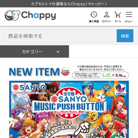
カプセルトイの通販ならChappy（チャッピー）
購入履歴
ログイン
カート
メニュー
検索
カテゴリー
入荷スケジュール
ログイン
会員登録
入荷スケジュールをチェック
カプセルトイマシン本体
カプセルトイ
販促用空カプセル