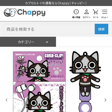
カプセルトイの通販ならChappy（チャッピー）
購入履歴
ログイン
カート
メニュー
検索
カテゴリー
入荷スケジュール
ログイン
会員登録
入荷スケジュールをチェック
カプセルトイマシン本体
カプセルトイ
販促用空カプセル