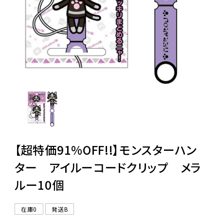
レンタル
景品・玩具・文具
販促用カプセルトイ
よくあるご質問
ご利用ガイド
【超特価91%OFF!!】モンスターハン
ター アイルーコードクリップ メラ
ルー10個
06-6282-7659
在庫0
発送B