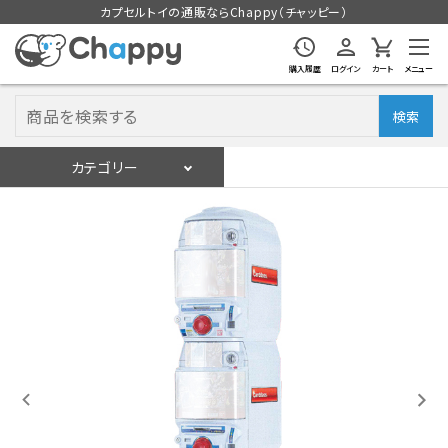
カプセルトイの通販ならChappy（チャッピー）
購入履歴
ログイン
カート
メニュー
検索
カテゴリー
入荷スケジュール
ログイン
会員登録
入荷スケジュールをチェック
カプセルトイマシン本体
カプセルトイ
販促用空カプセル