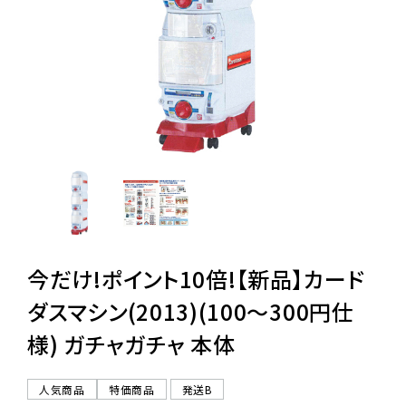
レンタル
景品・玩具・文具
販促用カプセルトイ
よくあるご質問
ご利用ガイド
今だけ!ポイント10倍!【新品】カード
ダスマシン(2013)(100〜300円仕
様) ガチャガチャ 本体
06-6282-7659
人気商品
特価商品
発送B