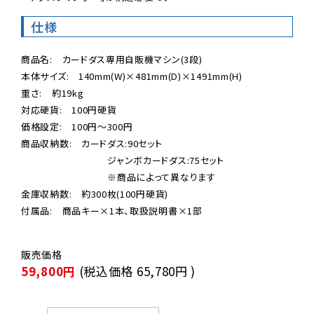
仕様
商品名:　カードダス専用自販機マシン(3段)

本体サイズ:　140mm(W)×481mm(D)×1491mm(H)

重さ:　約19kg 

対応硬貨:　100円硬貨

価格設定:　100円〜300円

商品収納数:　カードダス:90セット

　　　　　　　　　ジャンボカードダス:75セット

　　　　　　　　　※商品によって異なります

金庫収納数:　約300枚(100円硬貨)

付属品:　商品キー×1本、取扱説明書×1部
59,800円
(税込価格
65,780円
)