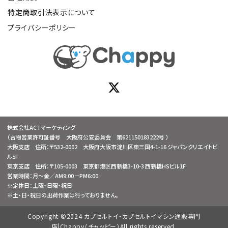
特定商取引法表示について
プライバシーポリシー
株式会社ACTマーケティング
（古物営業許可証番号 大阪府公安委員会 第621150183222号 ）
大阪支店 住所：〒532-0002 大阪府大阪市淀川区東三国4-1-16 ジャパンクリエイトビ
ル5F
東京支店 住所：〒105-0003 東京都港区西新橋3-10-3 西新橋HSビル1F
営業時間：月～金／AM9:00－PM6:00
※定休日：土曜・日曜・祝日
※土・日・祝日の出荷作業は行っておりません。
Copyright ©2024 カプセルトイ・カプセルトイマシン通販専門
店|Chappy（チャッピー）All rights reserved.