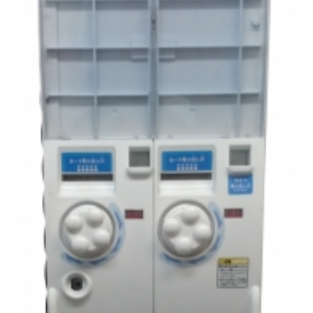
レンタル
景品・玩具・文具
販促用カプセルトイ
よくあるご質問
ご利用ガイド
06-6282-7659