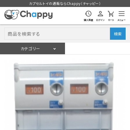
カプセルトイの通販ならChappy（チャッピー）
購入履歴
ログイン
カート
メニュー
検索
カテゴリー
入荷スケジュール
ログイン
会員登録
入荷スケジュールをチェック
カプセルトイマシン本体
カプセルトイ
販促用空カプセル