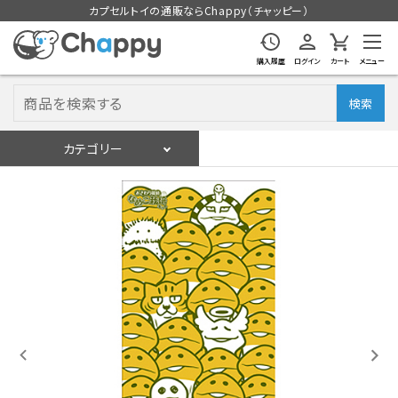
カプセルトイの通販ならChappy（チャッピー）
購入履歴
ログイン
カート
メニュー
検索
カテゴリー
入荷スケジュール
ログイン
会員登録
入荷スケジュールをチェック
カプセルトイマシン本体
カプセルトイ
販促用空カプセル