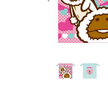
レンタル
景品・玩具・文具
販促用カプセルトイ
よくあるご質問
ご利用ガイド
06-6282-7659