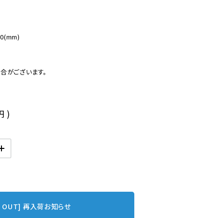
(mm)

合がございます。
円
)
D OUT] 再入荷お知らせ