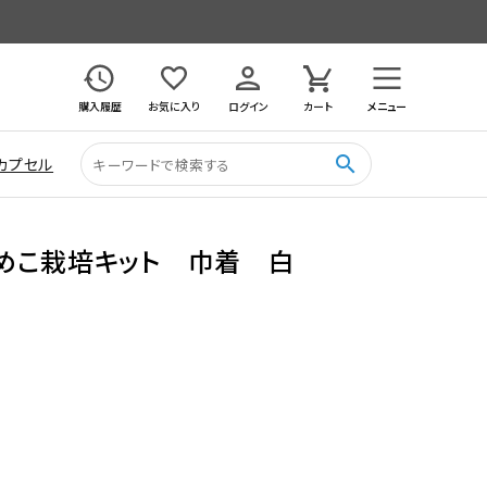
購入履歴
お気に入り
ログイン
カート
メニュー
search
カプセル
めこ栽培キット 巾着 白