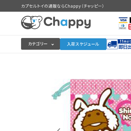
カプセルトイの通販ならChappy（チャッピー）
カテゴリー
入荷スケジュール
ログイン
会員登録
入荷スケジュールをチェック
カプセルトイマシン本体
カプセルトイ
販促用空カプセル