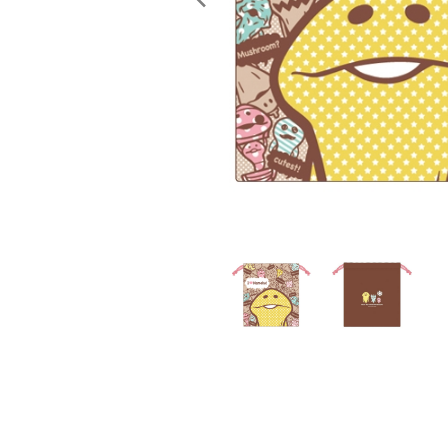
レンタル
景品・玩具・文具
販促用カプセルトイ
よくあるご質問
ご利用ガイド
06-6282-7659