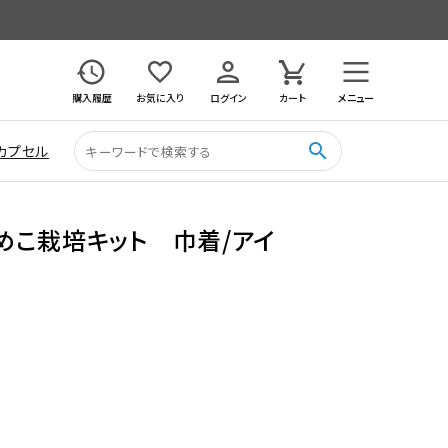
購入履歴
お気に入り
ログイン
カート
メニュー
search
カプセル
めこ栽培キット 巾着/アイ