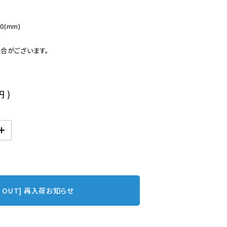
(mm)

合がございます。
円
)
D OUT] 再入荷お知らせ