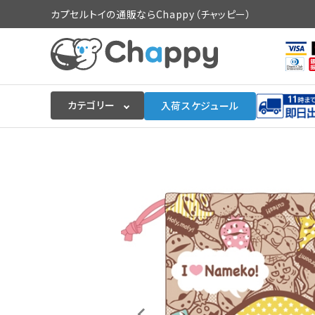
カプセルトイの通販ならChappy（チャッピー）
カテゴリー
入荷スケジュール
ログイン
会員登録
入荷スケジュールをチェック
カプセルトイマシン本体
カプセルトイ
販促用空カプセル