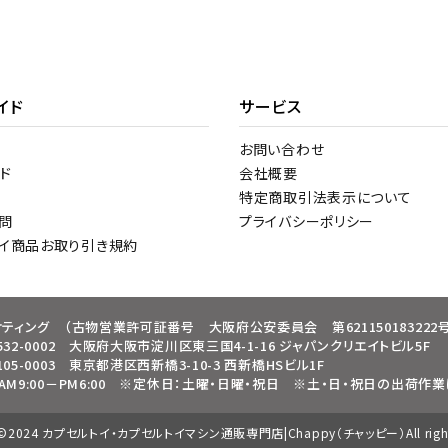
イド
サービス
お問い合わせ
ド
会社概要
特定商取引法表示について
問
プライバシーポリシー
トイ商品お取り引き規約
ケティング
（古物営業許可証番号 大阪府公安委員会 第621150183222号
32-0002 大阪府大阪市淀川区東三国4-1-16 ジャパンクリエイトビル5F
05-0003 東京都港区西新橋3-10-3 西新橋HSビル1F
9:00－PM6:00
※定休日：土曜・日曜・祝日
※土・日・祝日の出荷作業
t ©2024 カプセルトイ・カプセルトイマシン通販専門店|Chappy（チャッピー）All rights 