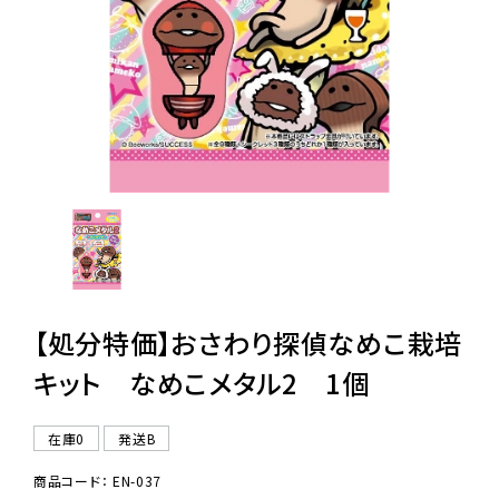
レンタル
景品・玩具・文具
販促用カプセルトイ
よくあるご質問
ご利用ガイド
【処分特価】おさわり探偵なめこ栽培
キット なめこメタル2 1個
06-6282-7659
在庫0
発送B
商品コード： EN-037