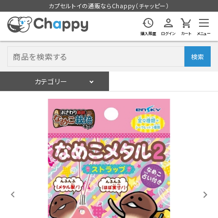
カプセルトイの通販ならChappy（チャッピー）
購入履歴
ログイン
カート
メニュー
検索
カテゴリー
入荷スケジュール
ログイン
会員登録
入荷スケジュールをチェック
カプセルトイマシン本体
カプセルトイ
販促用空カプセル