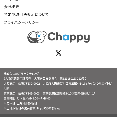
会社概要
特定商取引法表示について
プライバシーポリシー
株式会社ACTマーケティング
（古物営業許可証番号 大阪府公安委員会 第621150183222号 ）
大阪支店 住所：〒532-0002 大阪府大阪市淀川区東三国4-1-16 ジャパンクリエイトビ
ル5F
東京支店 住所：〒105-0003 東京都港区西新橋3-10-3 西新橋HSビル1F
営業時間：月～金／AM9:00－PM6:00
※定休日：土曜・日曜・祝日
※土・日・祝日の出荷作業は行っておりません。