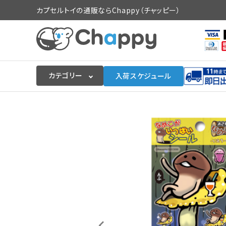
カプセルトイの通販ならChappy（チャッピー）
カテゴリー
入荷スケジュール
ログイン
会員登録
入荷スケジュールをチェック
カプセルトイマシン本体
カプセルトイ
販促用空カプセル