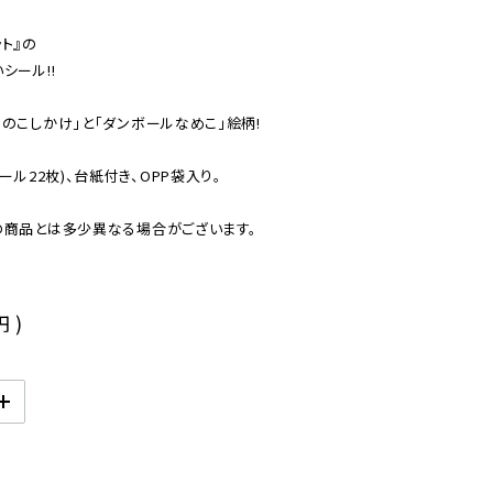
』の

ール!!

のこしかけ」と「ダンボールなめこ」絵柄!

ル22枚)、台紙付き、OPP袋入り。

の商品とは多少異なる場合がございます。
円
)