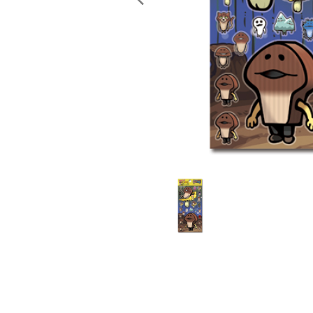
レンタル
景品・玩具・文具
販促用カプセルトイ
よくあるご質問
ご利用ガイド
06-6282-7659