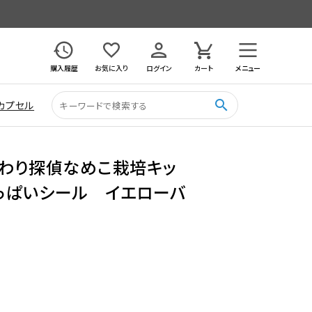
購入履歴
お気に入り
ログイン
カート
メニュー
search
カプセル
さわり探偵なめこ栽培キッ
っぱいシール イエローバ