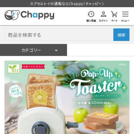
カプセルトイの通販ならChappy（チャッピー）
購入履歴
ログイン
カート
メニュー
検索
カテゴリー
入荷スケジュール
ログイン
会員登録
入荷スケジュールをチェック
カプセルトイマシン本体
カプセルトイ
販促用空カプセル