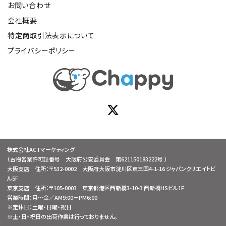
お問い合わせ
会社概要
特定商取引法表示について
プライバシーポリシー
株式会社ACTマーケティング
（古物営業許可証番号 大阪府公安委員会 第621150183222号 ）
大阪支店 住所：〒532-0002 大阪府大阪市淀川区東三国4-1-16 ジャパンクリエイトビ
ル5F
東京支店 住所：〒105-0003 東京都港区西新橋3-10-3 西新橋HSビル1F
営業時間：月～金／AM9:00－PM6:00
※定休日：土曜・日曜・祝日
※土・日・祝日の出荷作業は行っておりません。