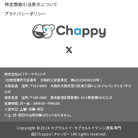
特定商取引法表示について
プライバシーポリシー
株式会社ACTマーケティング
（古物営業許可証番号 大阪府公安委員会 第621150183222号 ）
大阪支店 住所：〒532-0002 大阪府大阪市淀川区東三国4-1-16 ジャパンクリエイトビ
ル5F
東京支店 住所：〒105-0003 東京都港区西新橋3-10-3 西新橋HSビル1F
営業時間：月～金／AM9:00－PM6:00
※定休日：土曜・日曜・祝日
※土・日・祝日の出荷作業は行っておりません。
Copyright ©2024 カプセルトイ・カプセルトイマシン通販専門
店|Chappy（チャッピー）All rights reserved.