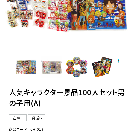
レンタル
景品・玩具・文具
販促用カプセルトイ
よくあるご質問
ご利用ガイド
人気キャラクター景品100人セット男
の子用(A)
06-6282-7659
在庫0
発送B
商品コード： CH-013