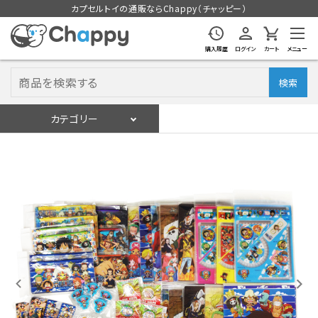
カプセルトイの通販ならChappy（チャッピー）
購入履歴
ログイン
カート
メニュー
検索
カテゴリー
入荷スケジュール
ログイン
会員登録
入荷スケジュールをチェック
カプセルトイマシン本体
カプセルトイ
販促用空カプセル