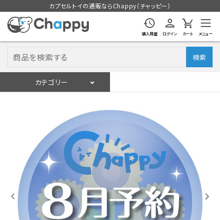
カプセルトイの通販ならChappy（チャッピー）
購入履歴
ログイン
カート
メニュー
検索
カテゴリー
入荷スケジュール
ログイン
会員登録
入荷スケジュールをチェック
カプセルトイマシン本体
カプセルトイ
販促用空カプセル