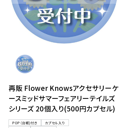
レンタル
景品・玩具・文具
販促用カプセルトイ
よくあるご質問
ご利用ガイド
再販 Flower Knowsアクセサリーケ
ースミッドサマーフェアリーテイルズ
シリーズ 20個入り(500円カプセル)
06-6282-7659
POP（台紙)付き
カプセル入り