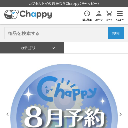
カプセルトイの通販ならChappy（チャッピー）
購入履歴
ログイン
カート
メニュー
検索
カテゴリー
入荷スケジュール
ログイン
会員登録
入荷スケジュールをチェック
カプセルトイマシン本体
カプセルトイ
販促用空カプセル