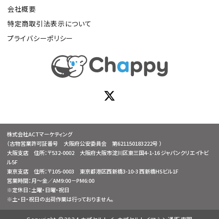
会社概要
特定商取引法表示について
プライバシーポリシー
株式会社ACTマーケティング
（古物営業許可証番号 大阪府公安委員会 第621150183222号 ）
大阪支店 住所：〒532-0002 大阪府大阪市淀川区東三国4-1-16 ジャパンクリエイトビ
ル5F
東京支店 住所：〒105-0003 東京都港区西新橋3-10-3 西新橋HSビル1F
営業時間：月～金／AM9:00－PM6:00
※定休日：土曜・日曜・祝日
※土・日・祝日の出荷作業は行っておりません。