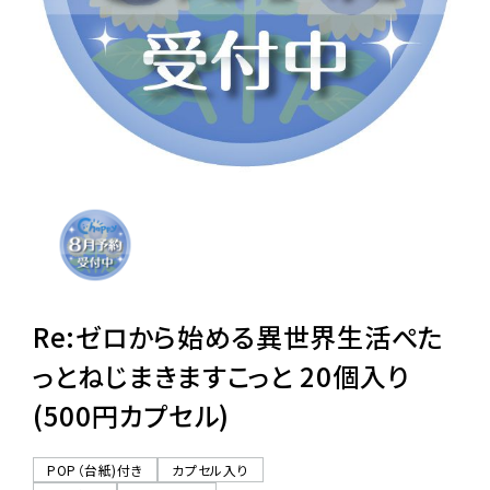
レンタル
景品・玩具・文具
販促用カプセルトイ
よくあるご質問
ご利用ガイド
Re:ゼロから始める異世界生活ぺた
っとねじまきますこっと 20個入り
(500円カプセル)
06-6282-7659
POP（台紙)付き
カプセル入り