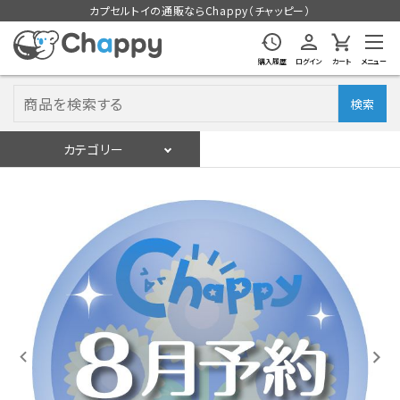
カプセルトイの通販ならChappy（チャッピー）
購入履歴
ログイン
カート
メニュー
検索
カテゴリー
入荷スケジュール
ログイン
会員登録
入荷スケジュールをチェック
カプセルトイマシン本体
カプセルトイ
販促用空カプセル