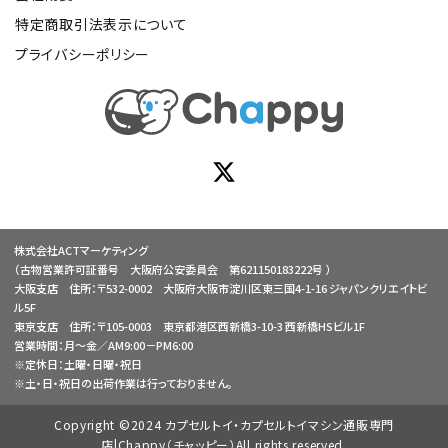
特定商取引法表示について
プライバシーポリシー
株式会社ACTマーケティング
（古物営業許可証番号 大阪府公安委員会 第621150183222号 ）
大阪支店 住所：〒532-0002 大阪府大阪市淀川区東三国4-1-16 ジャパンクリエイトビ
ル5F
東京支店 住所：〒105-0003 東京都港区西新橋3-10-3 西新橋HSビル1F
営業時間：月～金／AM9:00－PM6:00
※定休日：土曜・日曜・祝日
※土・日・祝日の出荷作業は行っておりません。
Copyright ©2024 カプセルトイ・カプセルトイマシン通販専門
店|Chappy（チャッピー）All rights reserved.