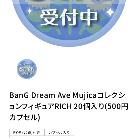
レンタル
景品・玩具・文具
販促用カプセルトイ
よくあるご質問
ご利用ガイド
BanG Dream Ave Mujicaコレクシ
ョンフィギュアRICH 20個入り(500円
カプセル)
06-6282-7659
POP（台紙)付き
カプセル入り