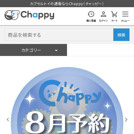
カプセルトイの通販ならChappy（チャッピー）
購入履歴
ログイン
カート
メニュー
検索
カテゴリー
入荷スケジュール
ログイン
会員登録
入荷スケジュールをチェック
カプセルトイマシン本体
カプセルトイ
販促用空カプセル