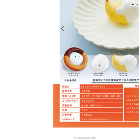
レンタル
景品・玩具・文具
販促用カプセルトイ
よくあるご質問
ご利用ガイド
06-6282-7659