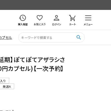
購入履歴
お気に入り
ログイン
カート
メニュー
search
カプセル
月延期】ぽてぽてアザラシさ
00円カプセル)【一次予約】
ル入り
発送A