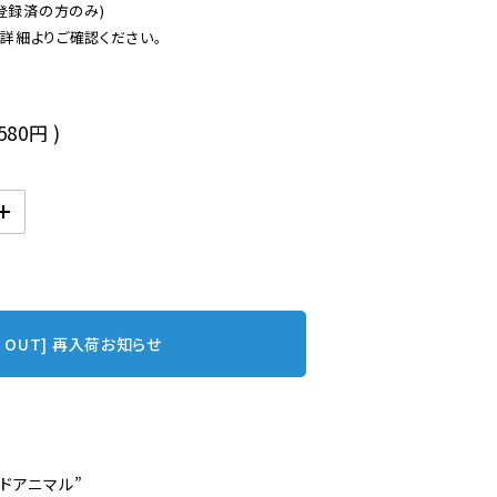
登録済の方のみ)

後
,580円
)
D OUT] 再入荷お知らせ
ドアニマル”