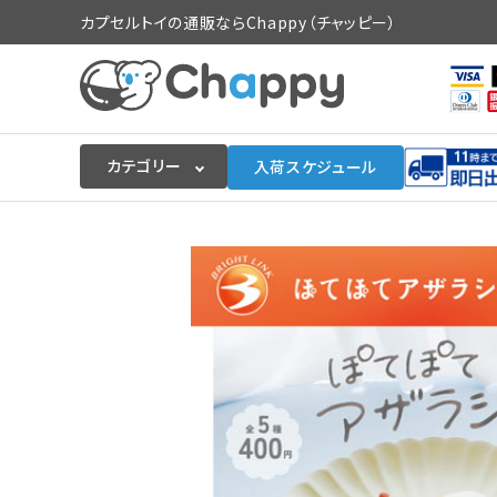
カプセルトイの通販ならChappy（チャッピー）
カテゴリー
入荷スケジュール
ログイン
会員登録
入荷スケジュールをチェック
カプセルトイマシン本体
カプセルトイ
販促用空カプセル