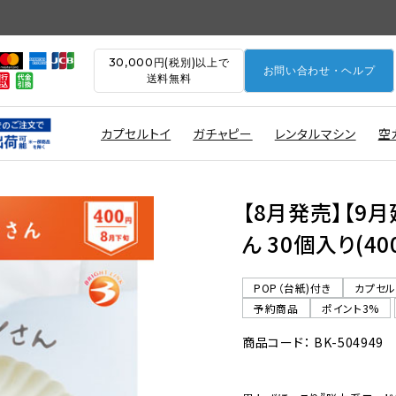
30,000円(税別)以上で
お問い合わせ・ヘルプ
送料無料
カプセルトイ
ガチャピー
レンタルマシン
空
【8月発売】【9
ん 30個入り(4
POP（台紙)付き
カプセ
予約商品
ポイント3%
商品コード： BK-504949