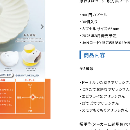
思わずほっこり”脱力系フードア
・400円カプセル

・30個入り

・カプセルサイズ:65mm

・2025年8月発売予定

・JANコード:457355850494
商品内容
全5種類

・ドーナルいただきアザラシさん
・つきたてお餅なアザラシさん

・エビフライなアザラシさん

・ぽてぽてアザラシさん

・スモアもぐもぐアザラシさん

袋単位(メーカー出荷単位)で