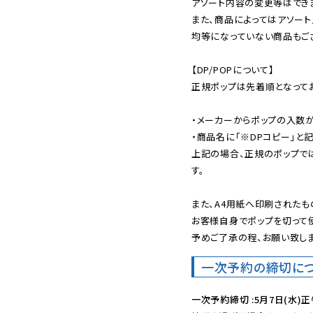
アソート内容の変更等はできま
また、商品によってはアソート
均等になっていない商品もござ
【DP/POPについて】

正規ポップは先着順となってお
・メーカーからポップの入数が
・商品名に「※DPコピー」と記
上記の場合、正規のポップで
す。

また、A4用紙へ印刷されたも
お客様自身でポップを切って使
予めご了承の程、お願い致しま
一次予約の締切に
一次予約締切 :5月7日(水)正