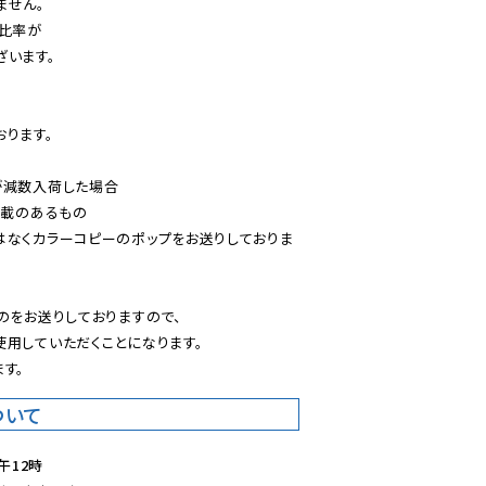
せん。

比率が

います。

ります。

減数入荷した場合

載のあるもの

はなくカラーコピーのポップをお送りしておりま
のをお送りしておりますので、

用していただくことになります。

す。
ついて
午12時