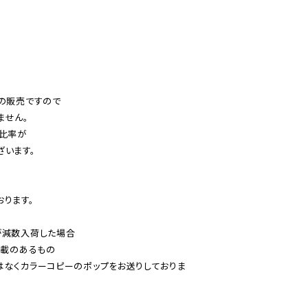
の販売ですので

せん。

比率が

います。

ります。

減数入荷した場合

載のあるもの

はなくカラーコピーのポップをお送りしておりま