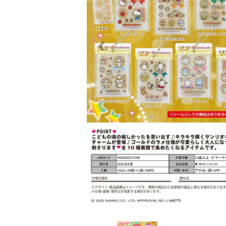
レンタル
景品・玩具・文具
販促用カプセルトイ
よくあるご質問
ご利用ガイド
06-6282-7659