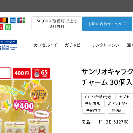
30,000円(税別)以上で
お問い合わせ・ヘルプ
送料無料
カプセルトイ
ガチャピー
レンタルマシン
空
サンリオキャラク
チャーム 30個入
POP（台紙)付き
カプセ
予約商品
ポイント3%
予約商品
発送A
商品コード： BE-512768