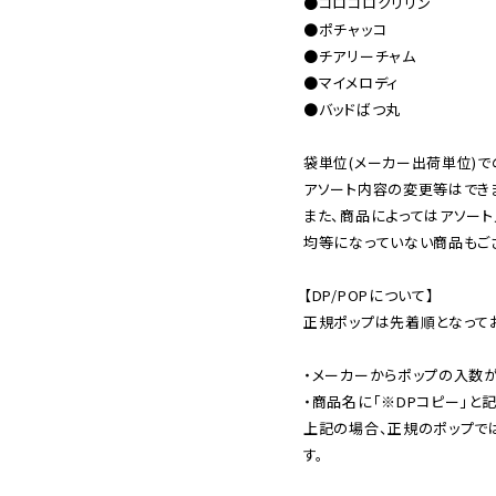
●コロコロクリリン

●ポチャッコ

●チアリーチャム

●マイメロディ

●バッドばつ丸

袋単位(メーカー出荷単位)で
アソート内容の変更等はできま
また、商品によってはアソート
均等になっていない商品もござ
【DP/POPについて】

正規ポップは先着順となってお
・メーカーからポップの入数が
・商品名に「※DPコピー」と記
上記の場合、正規のポップで
す。
