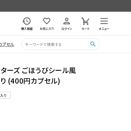
購入履歴
お気に入り
ログイン
カート
メニュー
search
カプセル
ターズ ごほうびシール風
り (400円カプセル)
ル入り