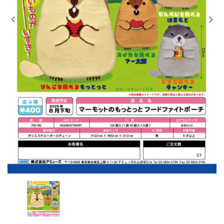
レンタル
景品・玩具・文具
販促用カプセルトイ
よくあるご質問
ご利用ガイド
06-6282-7659