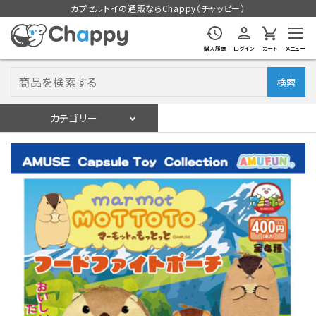
カプセルトイの通販ならChappy（チャッピー）
購入履歴
ログイン
カート
メニュー
検索
カテゴリー
入荷スケジュール
ログイン
会員登録
入荷スケジュールをチェック
カプセルトイマシン本体
カプセルトイ
販促用空カプセル