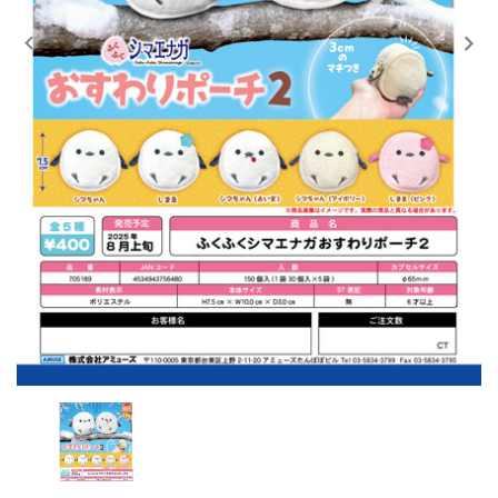
レンタル
景品・玩具・文具
販促用カプセルトイ
よくあるご質問
ご利用ガイド
06-6282-7659