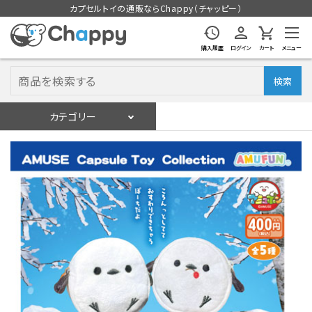
カプセルトイの通販ならChappy（チャッピー）
購入履歴
ログイン
カート
メニュー
検索
カテゴリー
入荷スケジュール
ログイン
会員登録
入荷スケジュールをチェック
カプセルトイマシン本体
カプセルトイ
販促用空カプセル