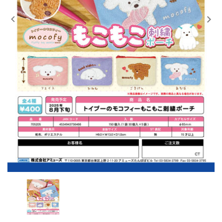
レンタル
景品・玩具・文具
販促用カプセルトイ
よくあるご質問
ご利用ガイド
06-6282-7659