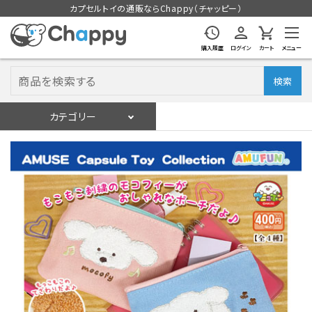
カプセルトイの通販ならChappy（チャッピー）
購入履歴
ログイン
カート
メニュー
検索
カテゴリー
入荷スケジュール
ログイン
会員登録
入荷スケジュールをチェック
カプセルトイマシン本体
カプセルトイ
販促用空カプセル