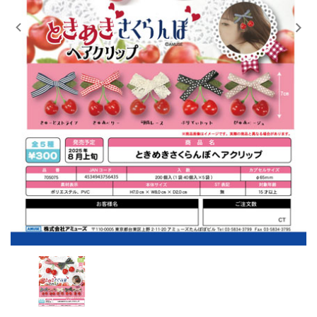
レンタル
景品・玩具・文具
販促用カプセルトイ
よくあるご質問
ご利用ガイド
06-6282-7659