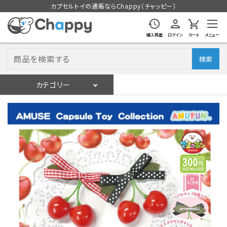
カプセルトイの通販ならChappy（チャッピー）
購入履歴
ログイン
カート
メニュー
検索
カテゴリー
入荷スケジュール
ログイン
会員登録
入荷スケジュールをチェック
カプセルトイマシン本体
カプセルトイ
販促用空カプセル