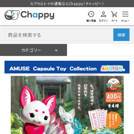
カプセルトイの通販ならChappy（チャッピー）
購入履歴
ログイン
カート
メニュー
検索
カテゴリー
入荷スケジュール
ログイン
会員登録
入荷スケジュールをチェック
カプセルトイマシン本体
カプセルトイ
販促用空カプセル