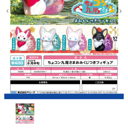
レンタル
景品・玩具・文具
販促用カプセルトイ
よくあるご質問
ご利用ガイド
06-6282-7659