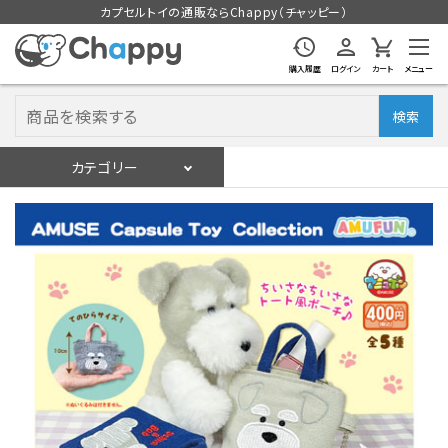
カプセルトイの通販ならChappy（チャッピー）
購入履歴
ログイン
カート
メニュー
検索
カテゴリー
入荷スケジュール
ログイン
会員登録
入荷スケジュールをチェック
カプセルトイマシン本体
カプセルトイ
販促用空カプセル