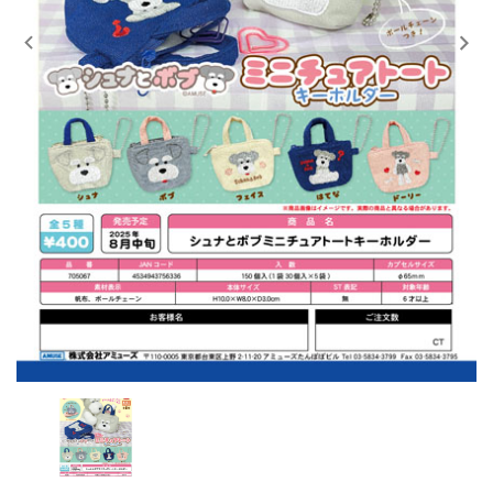
レンタル
景品・玩具・文具
販促用カプセルトイ
よくあるご質問
ご利用ガイド
06-6282-7659