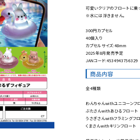
可愛いクリアのフロートに乗っ
※水には浮きません。

300円カプセル

40個入り

カプセルサイズ:48mm

2025年8月発売予定

JANコード:4534943756329
商品内容
全4種類

わんちゃんwithユニコーンフロ
ぶたさんwithあひるフロート

うさぎさんwithフラミングフロ
くまさんwithキリンフロート
