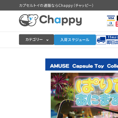
カプセルトイの通販ならChappy（チャッピー）
カテゴリー
入荷スケジュール
ログイン
会員登録
入荷スケジュールをチェック
カプセルトイマシン本体
カプセルトイ
販促用空カプセル