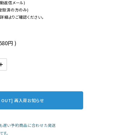
動返信メール)

登録済の方のみ)

後
,580円
)
D OUT] 再入荷お知らせ
も遅い予約商品に合わせた発送
です。