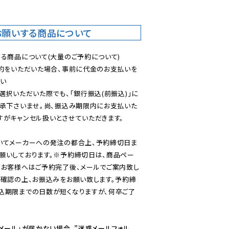
お願いする商品について
る商品について(大量のご予約について)

予約をいただいた場合、事前に代金のお支払いを
い

選択いただいた際でも、「銀行振込(前振込)」に
了承下さいませ。尚、振込み期限内にお支払いた
がキャンセル扱いとさせていただきます。

いてメーカーへの発注の都合上、予約締切日ま
願いしております。※予約締切日は、商品ペー
のお客様へはご予約完了後、メールでご案内致し
ご確認の上、お振込みをお願い致します。予約締
込期限までの日数が短くなりますが、何卒ご了
メール」が届かない場合、”迷惑メールフォル