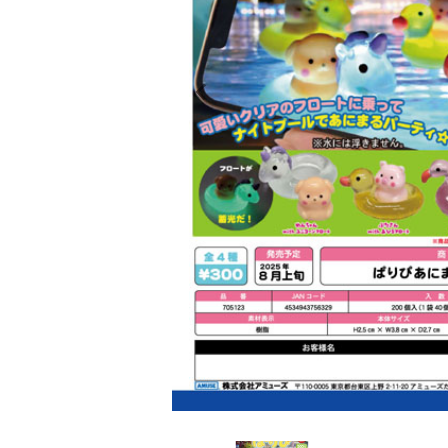
レンタル
景品・玩具・文具
販促用カプセルトイ
よくあるご質問
ご利用ガイド
06-6282-7659