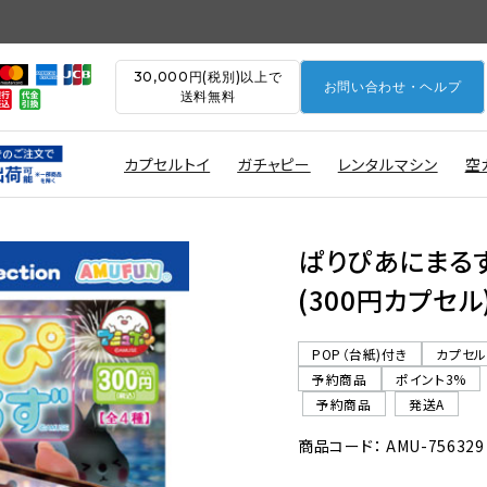
30,000円(税別)以上で
お問い合わせ・ヘルプ
送料無料
カプセルトイ
ガチャピー
レンタルマシン
空
ぱりぴあにまる
(300円カプセル
POP（台紙)付き
カプセ
予約商品
ポイント3%
予約商品
発送A
商品コード： AMU-756329