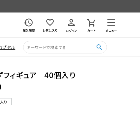
購入履歴
お気に入り
ログイン
カート
メニュー
search
カプセル
ずフィギュア 40個入り
)
ル入り