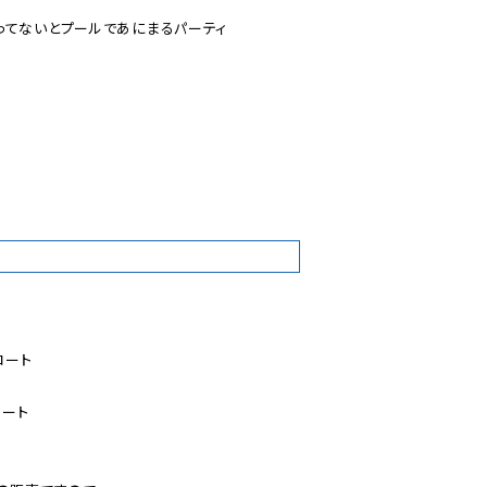
てないとプールであにまるパーティ

ート

ート
