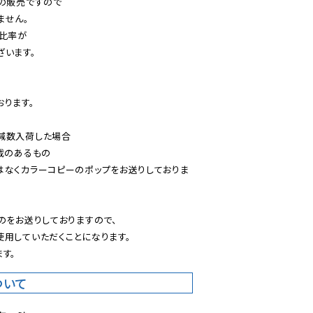
の販売ですので

せん。

比率が

います。

ります。

減数入荷した場合

載のあるもの

はなくカラーコピーのポップをお送りしておりま
のをお送りしておりますので、

用していただくことになります。

す。
ついて