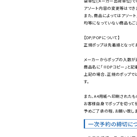
袋単位(メーカー出荷単位)で
アソート内容の変更等はできま
また、商品によってはアソート
均等になっていない商品もござ
【DP/POPについて】

正規ポップは先着順となってお
メーカーからポップの入数が
商品名に「※DPコピー」と記
上記の場合、正規のポップで
す。

また、A4用紙へ印刷されたも
お客様自身でポップを切って使
予めご了承の程、お願い致しま
一次予約の締切に