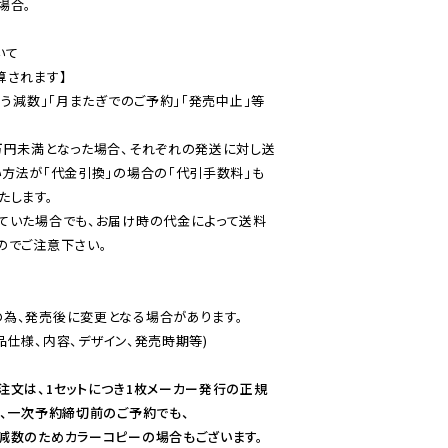
合。

て

されます】

伴う減数」「月またぎでのご予約」「発売中止」等
万円未満となった場合、それぞれの発送に対し送
い方法が「代金引換」の場合の「代引手数料」も
ていた場合でも、お届け時の代金によって送料
のでご注意下さい。
為、発売後に変更となる場合があります。

仕様、内容、デザイン、発売時期等)

注文は、1セットにつき1枚メーカー発行の正規
、一次予約締切前のご予約でも、

減数のためカラーコピーの場合もございます。