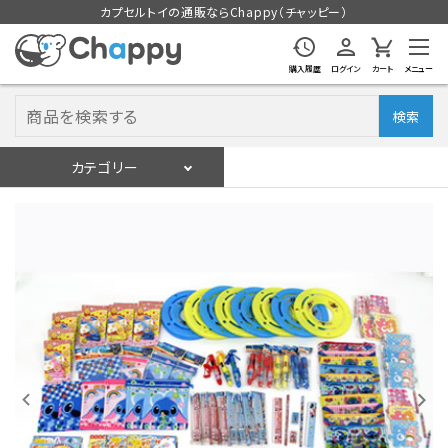
カプセルトイの通販ならChappy（チャッピー）
購入履歴
ログイン
カート
メニュー
検索
カテゴリー
入荷スケジュール
ログイン
会員登録
入荷スケジュールをチェック
カプセルトイマシン本体
カプセルトイ
販促用空カプセル