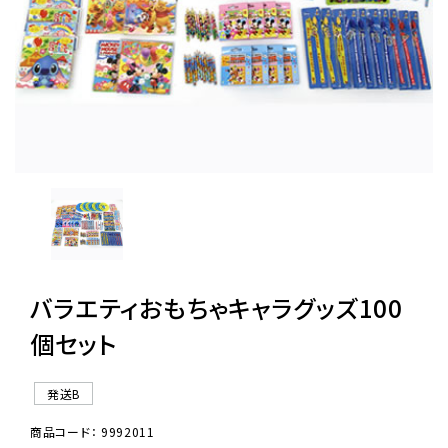
レンタル
景品・玩具・文具
販促用カプセルトイ
よくあるご質問
ご利用ガイド
バラエティおもちゃキャラグッズ100
個セット
06-6282-7659
発送B
商品コード： 9992011