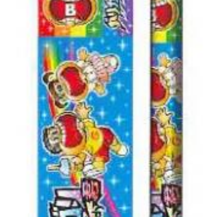
レンタル
景品・玩具・文具
販促用カプセルトイ
よくあるご質問
ご利用ガイド
06-6282-7659