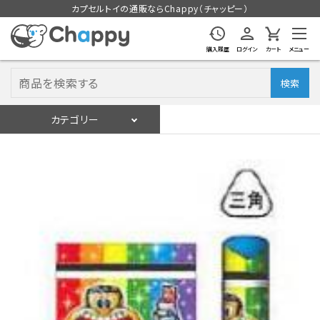
カプセルトイの通販ならChappy（チャッピー）
購入履歴
ログイン
カート
メニュー
検索
カテゴリー
入荷スケジュール
ログイン
会員登録
入荷スケジュールをチェック
カプセルトイマシン本体
カプセルトイ
販促用空カプセル