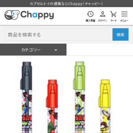
カプセルトイの通販ならChappy（チャッピー）
購入履歴
ログイン
カート
メニュー
検索
カテゴリー
入荷スケジュール
ログイン
会員登録
入荷スケジュールをチェック
カプセルトイマシン本体
カプセルトイ
販促用空カプセル