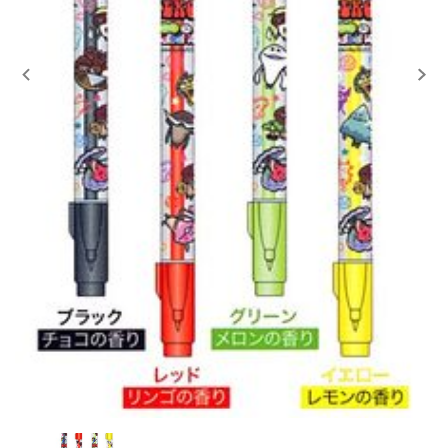
レンタル
景品・玩具・文具
販促用カプセルトイ
よくあるご質問
ご利用ガイド
06-6282-7659