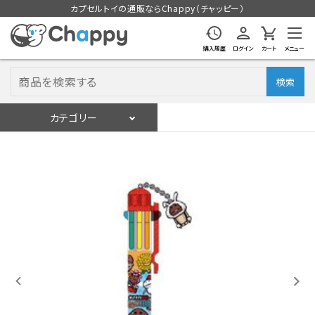
カプセルトイの通販ならChappy（チャッピー）
購入履歴
ログイン
カート
メニュー
検索
カテゴリー
入荷スケジュール
ログイン
会員登録
入荷スケジュールをチェック
カプセルトイマシン本体
カプセルトイ
販促用空カプセル