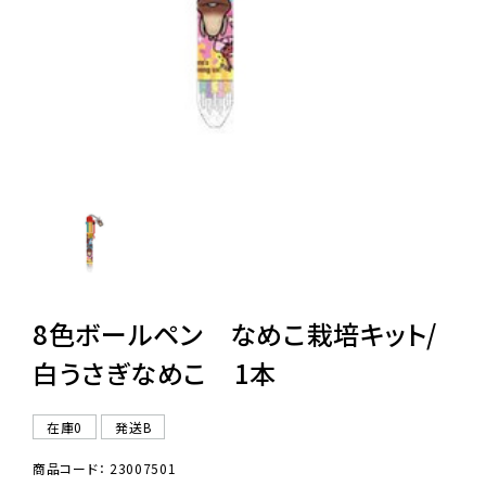
レンタル
景品・玩具・文具
販促用カプセルトイ
よくあるご質問
ご利用ガイド
8色ボールペン なめこ栽培キット/
白うさぎなめこ 1本
06-6282-7659
在庫0
発送B
商品コード： 23007501