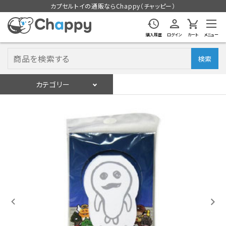
カプセルトイの通販ならChappy（チャッピー）
購入履歴
ログイン
カート
メニュー
検索
カテゴリー
入荷スケジュール
ログイン
会員登録
入荷スケジュールをチェック
カプセルトイマシン本体
カプセルトイ
販促用空カプセル