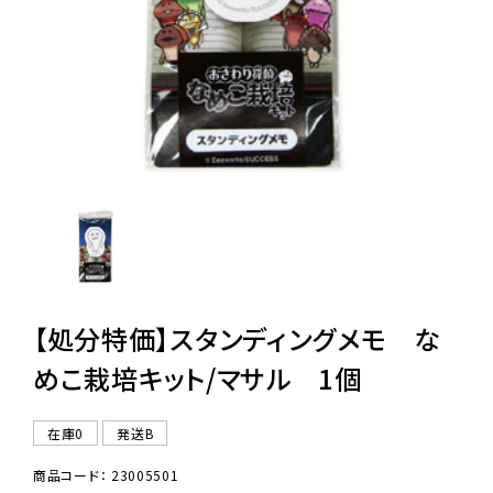
レンタル
景品・玩具・文具
販促用カプセルトイ
よくあるご質問
ご利用ガイド
【処分特価】スタンディングメモ な
めこ栽培キット/マサル 1個
06-6282-7659
在庫0
発送B
商品コード： 23005501