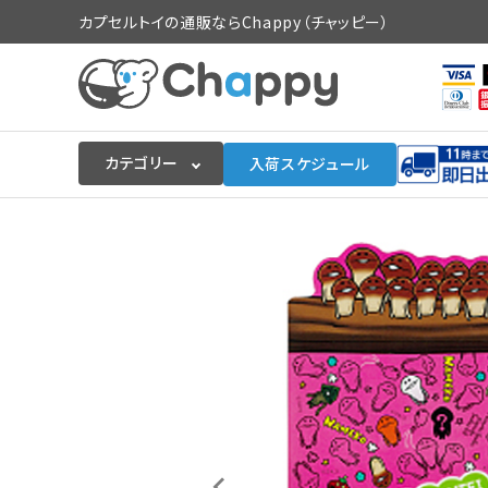
カプセルトイの通販ならChappy（チャッピー）
カテゴリー
入荷スケジュール
ログイン
会員登録
入荷スケジュールをチェック
カプセルトイマシン本体
カプセルトイ
販促用空カプセル