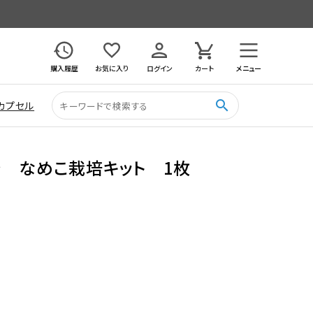
購入履歴
お気に入り
ログイン
カート
メニュー
search
カプセル
き なめこ栽培キット 1枚