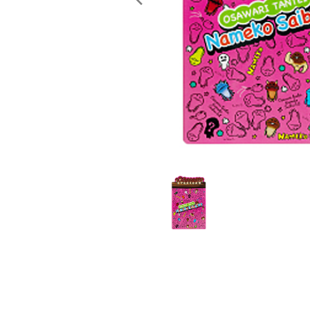
レンタル
景品・玩具・文具
販促用カプセルトイ
よくあるご質問
ご利用ガイド
06-6282-7659