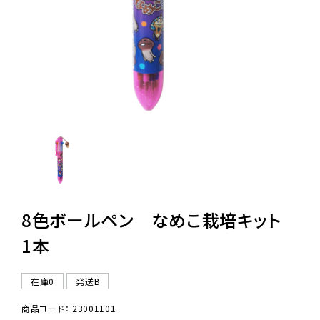
レンタル
景品・玩具・文具
販促用カプセルトイ
よくあるご質問
ご利用ガイド
8色ボールペン なめこ栽培キット
1本
06-6282-7659
在庫0
発送B
商品コード： 23001101