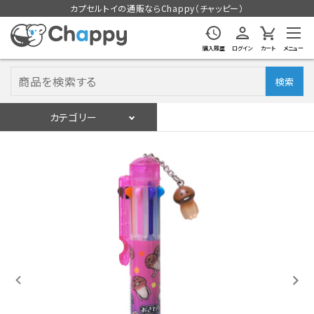
カプセルトイの通販ならChappy（チャッピー）
購入履歴
ログイン
カート
メニュー
検索
カテゴリー
入荷スケジュール
ログイン
会員登録
入荷スケジュールをチェック
カプセルトイマシン本体
カプセルトイ
販促用空カプセル