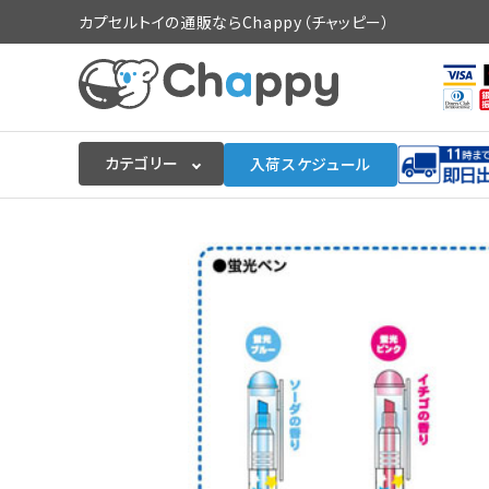
カプセルトイの通販ならChappy（チャッピー）
カテゴリー
入荷スケジュール
ログイン
会員登録
入荷スケジュールをチェック
カプセルトイマシン本体
カプセルトイ
販促用空カプセル