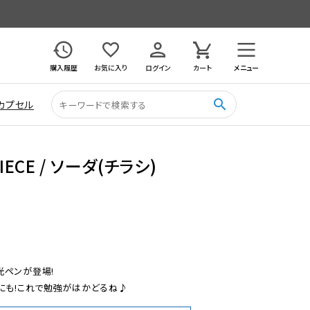
購入履歴
お気に入り
ログイン
カート
メニュー
search
カプセル
IECE / ソーダ(チラシ)
ペンが登場!

にも!これで勉強がはかどるね♪