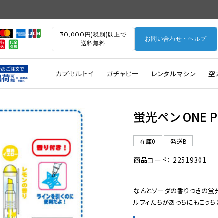
30,000円(税別)以上で
お問い合わせ・ヘルプ
送料無料
カプセルトイ
ガチャピー
レンタルマシン
空
蛍光ペン ONE P
在庫0
発送B
商品コード： 22519301
なんとソーダの香りつきの蛍光
ルフィたちがあっちにもこっち