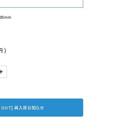
05mm

円
)
D OUT] 再入荷お知らせ