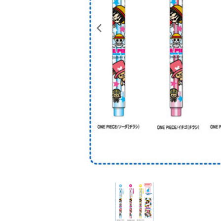
レンタル
景品・玩具・文具
販促用カプセルトイ
よくあるご質問
ご利用ガイド
06-6282-7659