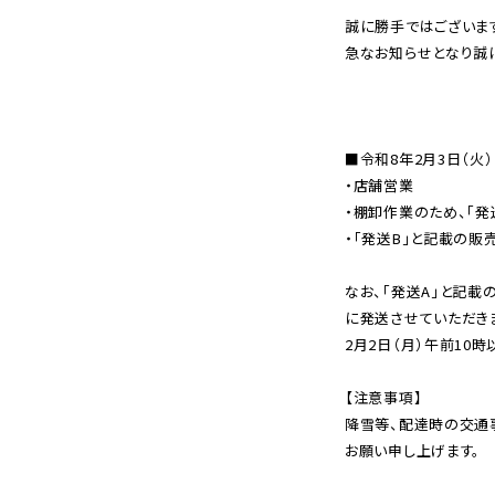
誠に勝手ではございま
レンタル
急なお知らせとなり誠
景品・玩具・文具
販促用カプセルトイ
■令和8年2月3日（火）
・店舗営業
・棚卸作業のため、「
・「発送B」と記載の販
よくあるご質問
なお、「発送A」と記載
ご利用ガイド
に発送させていただき
2月2日（月）午前10
【注意事項】
06-6282-7659
降雪等、配達時の交通
お願い申し上げます。