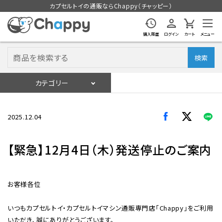
カプセルトイの通販ならChappy（チャッピー）
購入履歴
ログイン
カート
メニュー
検索
カテゴリー
入荷スケジュール
ログイン
会員登録
2025.12.04
入荷スケジュールをチェック
【緊急】12月4日（木）発送停止のご案内
カプセルトイマシン本体
お客様各位
カプセルトイ
いつもカプセルトイ・カプセルトイマシン通販専門店「Chappy」をご利用
販促用空カプセル
いただき、誠にありがとうございます。