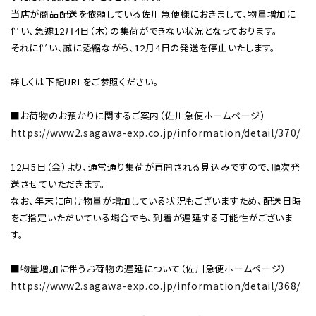
当店が商品配送を依頼している佐川急便様におきまして、物量増加に
レンタル
伴い、急遽12月4日（木）の集荷ができない状況となっております。
それに伴い、誠に恐縮ながら、12月4日の発送を停止いたします。
景品・玩具・文具
詳しくは下記URLをご参照ください。
販促用カプセルトイ
■お荷物のお預かりに関するご案内（佐川急便ホームページ）
https://www2.sagawa-exp.co.jp/information/detail/370/
12月5日（金）より、通常通り集荷が再開される見込みですので、順次発
よくあるご質問
送させていただきます。
なお、年末に向け物量が増加している状況もございますため、配送日時
ご利用ガイド
をご指定いただいている場合でも、到着が遅延する可能性がございま
す。
06-6282-7659
■物量増加に伴うお荷物の遅延について（佐川急便ホームページ）
https://www2.sagawa-exp.co.jp/information/detail/368/