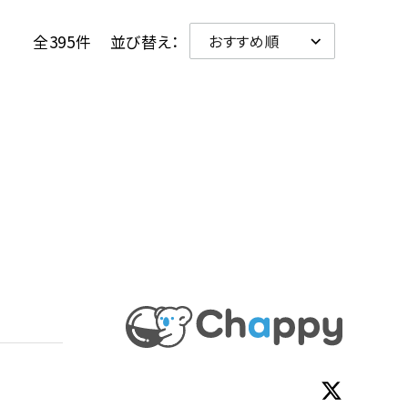
全395件
並び替え：