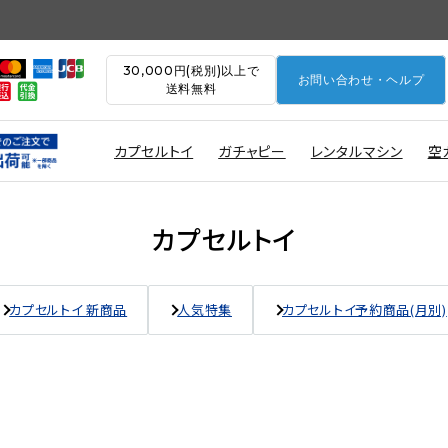
30,000円(税別)以上で
お問い合わせ・ヘルプ
送料無料
カプセルトイ
ガチャピー
レンタルマシン
空
カプセルトイ
カプセルトイ 新商品
人気特集
カプセルトイ予約商品(月別)